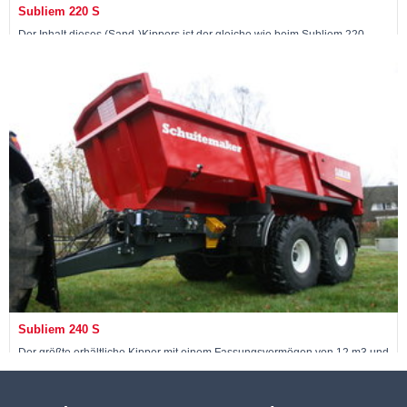
Subliem 220 S
Der Inhalt dieses (Sand-)Kippers ist der gleiche wie beim Subliem 220,
jedoch ist der Laderaum aus Hardox-Stahl 400, was dem Kipper 2 Tonnen
zusätzliche Nutzlast verleiht.
Bekijk machine »
Subliem 240 S
Der größte erhältliche Kipper mit einem Fassungsvermögen von 12 m3 und
24 Tonnen Nutzlast, wobei der Laderaum ebenfalls aus Hardox-Stahl 400
ist