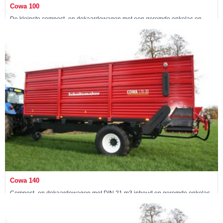
Cowa 100
De kleinste compost- en dekaardewagen met een geremde enkelas en
een DIN inhoud van 15 m3
Bekijk machine »
Cowa 140
Compost- en dekaardewagen met DIN 21 m3 inhoud en geremde enkelas