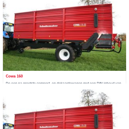
Bekijk machine »
Cowa 160
De een na grootste compost- en dekaardewagen met een DIN inhoud van
23 m3
Bekijk machine »