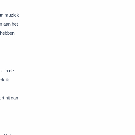
hun muziek
n aan het
k hebben
ij in de
rk ik
rt hij dan