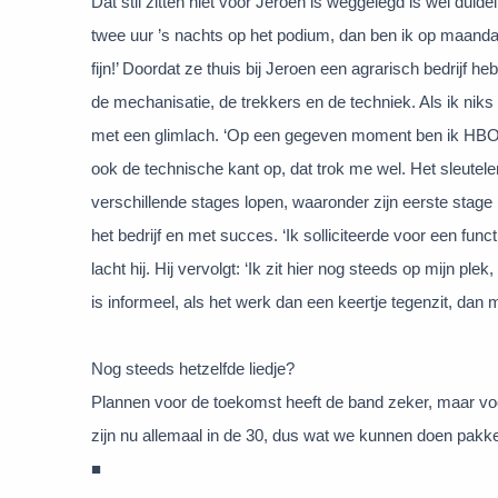
Dat stil zitten niet voor Jeroen is weggelegd is wel duid
twee uur ’s nachts op het podium, dan ben ik op maandag we
fijn!’ Doordat ze thuis bij Jeroen een agrarisch bedrijf h
de mechanisatie, de trekkers en de techniek. Als ik niks 
met een glimlach. ‘Op een gegeven moment ben ik HB
ook de technische kant op, dat trok me wel. Het sleutele
verschillende stages lopen, waaronder zijn eerste stage b
het bedrijf en met succes. ‘Ik solliciteerde voor een func
lacht hij. Hij vervolgt: ‘Ik zit hier nog steeds op mijn
is informeel, als het werk dan een keertje tegenzit, dan 
Nog steeds hetzelfde liedje?
Plannen voor de toekomst heeft de band zeker, maar voor
zijn nu allemaal in de 30, dus wat we kunnen doen pakke
■