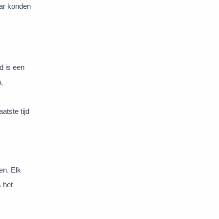
aar konden
d is een
,
atste tijd
en. Elk
 het