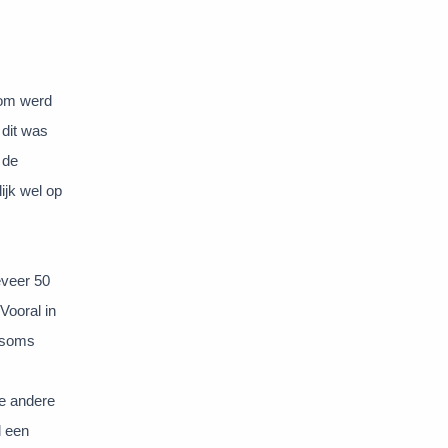
rom werd
 dit was
 de
lijk wel op
eveer 50
Vooral in
e soms
de andere
l een