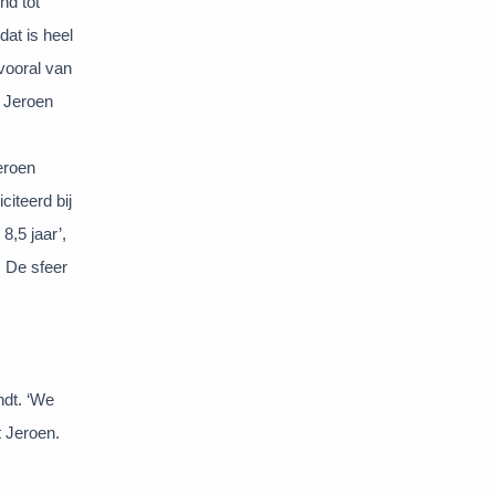
nd tot
dat is heel
 vooral van
t Jeroen
eroen
citeerd bij
8,5 jaar’,
. De sfeer
ndt. ‘We
t Jeroen.