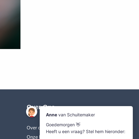
Over Ons
Over de SVgroup
Onze landbouwmachines