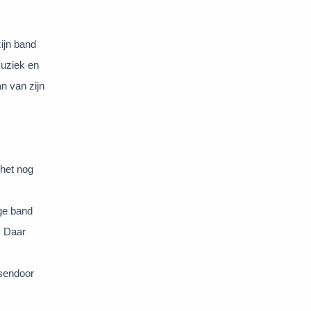
ijn band
muziek en
n van zijn
het nog
ige band
. Daar
ssendoor