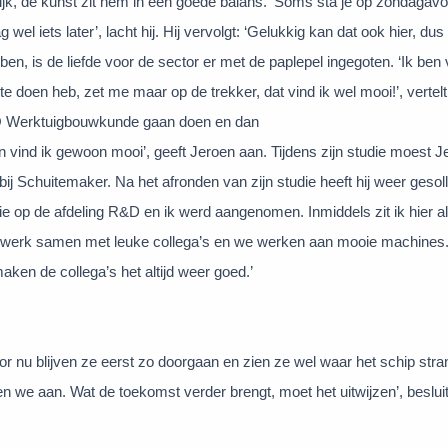
elijk, de kunst zit hem in een goede balans. ‘Soms sta je op zondagavo
l iets later’, lacht hij. Hij vervolgt: ‘Gelukkig kan dat ook hier, dus 
ebben, is de liefde voor de sector er met de paplepel ingegoten. ‘Ik ben
te doen heb, zet me maar op de trekker, dat vind ik wel mooi!’, vertel
O Werktuigbouwkunde gaan doen en dan
n vind ik gewoon mooi’, geeft Jeroen aan. Tijdens zijn studie moest J
ij Schuitemaker. Na het afronden van zijn studie heeft hij weer gesolli
tie op de afdeling R&D en ik werd aangenomen. Inmiddels zit ik hier al 
 plek, werk samen met leuke collega’s en we werken aan mooie machines
maken de collega’s het altijd weer goed.’
 nu blijven ze eerst zo doorgaan en zien ze wel waar het schip stra
n we aan. Wat de toekomst verder brengt, moet het uitwijzen’, beslui