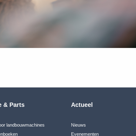
e & Parts
Actueel
voor landbouwmachines
Nieuws
enboeken
Evenementen