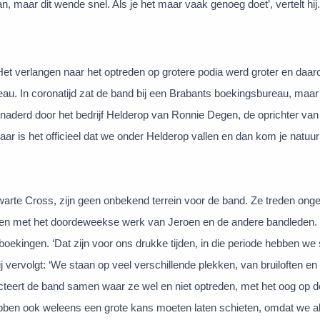
 maar dit wende snel. Als je het maar vaak genoeg doet’, vertelt hij.
 Het verlangen naar het optreden op grotere podia werd groter en daa
au. In coronatijd zat de band bij een Brabants boekingsbureau, maar
derd door het bedrijf Helderop van Ronnie Degen, de oprichter van
 jaar is het officieel dat we onder Helderop vallen en dan kom je natuur
arte Cross, zijn geen onbekend terrein voor de band. Ze treden ong
jven met het doordeweekse werk van Jeroen en de andere bandleden. 
ekingen. ‘Dat zijn voor ons drukke tijden, in die periode hebben w
ij vervolgt: ‘We staan op veel verschillende plekken, van bruiloften en
lecteert de band samen waar ze wel en niet optreden, met het oog op 
bben ook weleens een grote kans moeten laten schieten, omdat we a