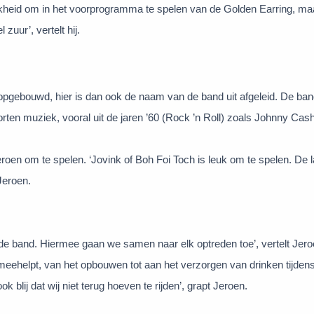
kheid om in het voorprogramma te spelen van de Golden Earring, m
zuur’, vertelt hij.
opgebouwd, hier is dan ook de naam van de band uit afgeleid. De ban
ten muziek, vooral uit de jaren ’60 (Rock ’n Roll) zoals Johnny Cash
roen om te spelen. ‘Jovink of Boh Foi Toch is leuk om te spelen. De la
Jeroen.
de band. Hiermee gaan we samen naar elk optreden toe’, vertelt Jero
eehelpt, van het opbouwen tot aan het verzorgen van drinken tijdens
k blij dat wij niet terug hoeven te rijden’, grapt Jeroen.