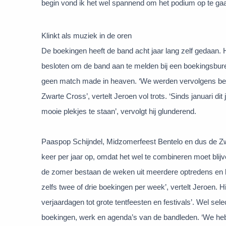
begin vond ik het wel spannend om het podium op te gaan,
Klinkt als muziek in de oren
De boekingen heeft de band acht jaar lang zelf gedaan.
besloten om de band aan te melden bij een boekingsbure
geen match made in heaven. ‘We werden vervolgens bena
Zwarte Cross’, vertelt Jeroen vol trots. ‘Sinds januari dit
mooie plekjes te staan’, vervolgt hij glunderend.
Paaspop Schijndel, Midzomerfeest Bentelo en dus de Zw
keer per jaar op, omdat het wel te combineren moet bli
de zomer bestaan de weken uit meerdere optredens en bo
zelfs twee of drie boekingen per week’, vertelt Jeroen. H
verjaardagen tot grote tentfeesten en festivals’. Wel se
boekingen, werk en agenda’s van de bandleden. ‘We he