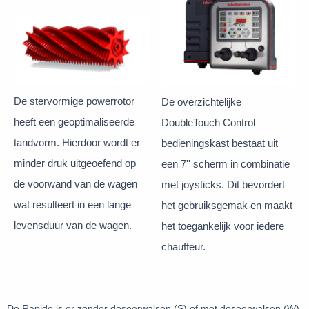
De stervormige powerrotor
De overzichtelijke
heeft een geoptimaliseerde
DoubleTouch Control
tandvorm. Hierdoor wordt er
bedieningskast bestaat uit
minder druk uitgeoefend op
een 7'' scherm in combinatie
de voorwand van de wagen
met joysticks. Dit bevordert
wat resulteert in een lange
het gebruiksgemak en maakt
levensduur van de wagen.
het toegankelijk voor iedere
chauffeur.
De Rapide is er zonder doseerwalsen (S) of met doseerwalsen (W).