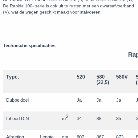
De Rapide 100- serie is ook uit te rusten met een dwarsafvoerband
(V), wat de wagen geschikt maakt voor stalvoeren.
Technische specificaties
Rap
Type:
520
580
580V
(22,5)
(
Dubbeldoel
Ja
Ja
Ja
3
Inhoud DIN
m
34
38
35
Afmeting
Lengte
cm
807
867
873