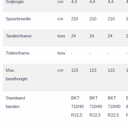
Snijlengte
cm
4,4
4,4
4,4
4
Spoorbreedte
cm
210
210
210
Tandemframe
tons
24
24
24
Tridemframe
tons
-
-
-
-
Max.
cm
123
123
123
bandhoogte
Standaard
BKT
BKT
BKT
banden
710/40
710/40
710/40
R22,5
R22,5
R22,5