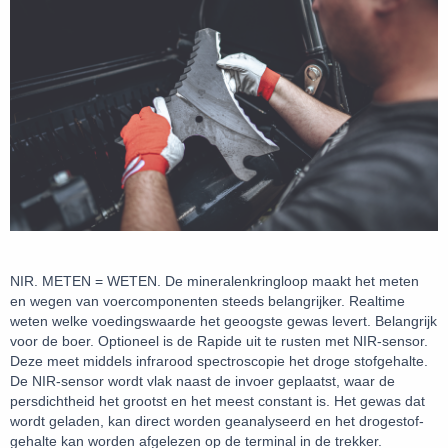
NIR. METEN = WETEN. De mineralenkringloop maakt het meten
en wegen van voercomponenten steeds belangrijker. Realtime
weten welke voedingswaarde het geoogste gewas levert. Belangrijk
voor de boer. Optioneel is de Rapide uit te rusten met NIR-sensor.
Deze meet middels infrarood spectroscopie het droge stofgehalte.
De NIR-sensor wordt vlak naast de invoer geplaatst, waar de
persdichtheid het grootst en het meest constant is. Het gewas dat
wordt geladen, kan direct worden geanalyseerd en het drogestof-
gehalte kan worden afgelezen op de terminal in de trekker.